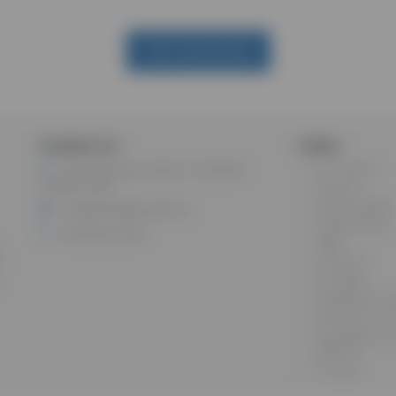
INVIA MESSAGGIO
Contact us:
Links:
Chi Siamo
Via Francesco Budi, 14 84018 -
Scafati (SA)
Devices
Technologies
info@medigroupsrl.it
Engineering
081.863.78.99
Blog
Partners
Contatti
Assistenza T
Soluzioni Fin
Consulenza L
Tecnica
Privacy