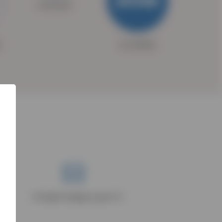
DOM
CHIUSO
0
CLOSED
info@medigroupsrl.it