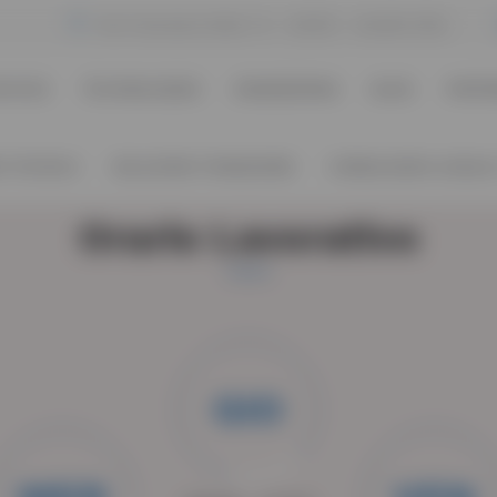
Via Francesco Budi, 14 - 84018 - Scafati (SA)
EVICES
TECHNOLOGIES
ENGINEERING
BLOG
PARTN
A TECNICA
SOLUZIONI FINANZIARIE
CONSULENZA LEGALE
Orario Lavorativo
GIO