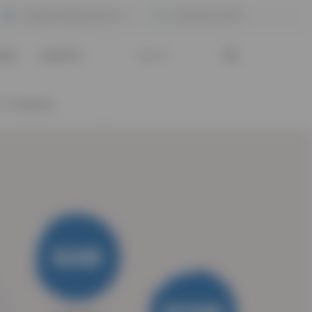
info@medigroupsrl.it
081.863.78.99
ERS
CONTATTI
 E TECNICA
SAB