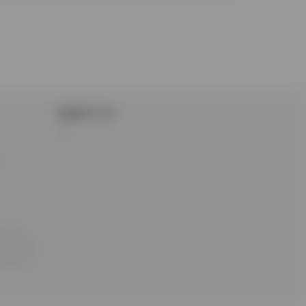
Seguici su:
ecnica
anziarie
egale e