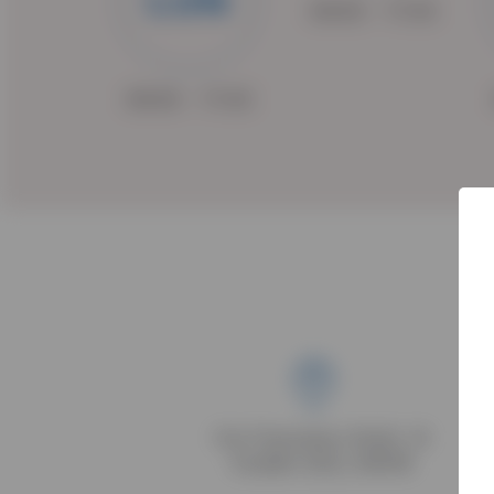
LUN
09:00 - 17:30
09:00 - 17:30
Via Francesco Budi, 14
Scafati (SA), 84018