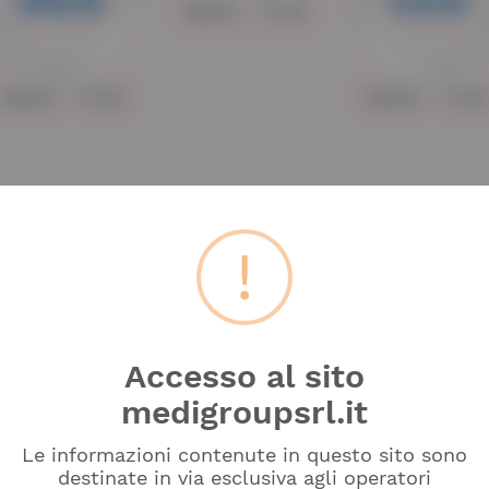
MER
VEN
09:00 - 17:30
09:00 - 17:30
09:00 - 17:3
!
Contatti
Accesso al sito
medigroupsrl.it
081.863.78.99
Le informazioni contenute in questo sito sono
destinate in via esclusiva agli operatori