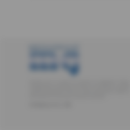
Società che si occupa di: Servizio di Ingegneria Clinica
Progettazione Consulenza Forniture e formazione in ambito
medicale Assistenza Tecnica su EM Contratti FULL RISK su
EM Verifiche di sicurezza Controlli funzionali
© Medigroup S.R.L. 2026